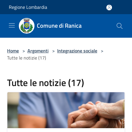
Salta al contenuto principale
Regione Lombardia
Comune di Ranica
Home
>
Argomenti
>
Integrazione sociale
>
Tutte le notizie (17)
Tutte le notizie (17)