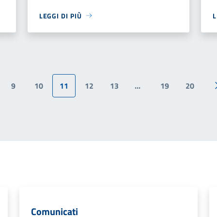
LEGGI DI PIÙ
L
9
10
11
12
13
...
19
20
ina precedente
Comunicati